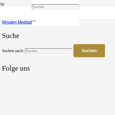
#005 Wellen der Selbstheilung und Regeneration: Verbinde
dich mit der Kraft des Wassers durch Affirmationen I 5
Minuten Meditation des Elements Wasser
Suche
Suchen nach:
Folge uns