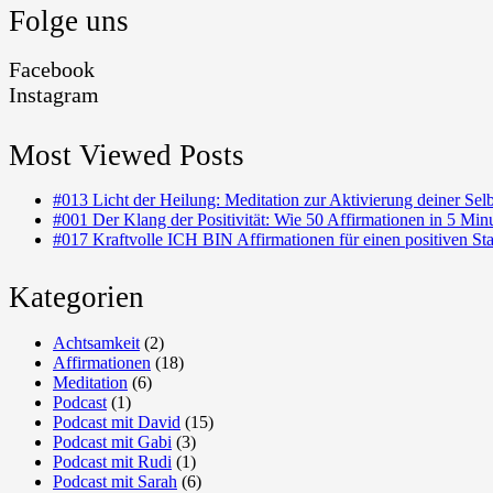
Folge uns
Facebook
Instagram
Most Viewed Posts
#013 Licht der Heilung: Meditation zur Aktivierung deiner Se
#001 Der Klang der Positivität: Wie 50 Affirmationen in 5 Min
#017 Kraftvolle ICH BIN Affirmationen für einen positiven Sta
Kategorien
Achtsamkeit
(2)
Affirmationen
(18)
Meditation
(6)
Podcast
(1)
Podcast mit David
(15)
Podcast mit Gabi
(3)
Podcast mit Rudi
(1)
Podcast mit Sarah
(6)