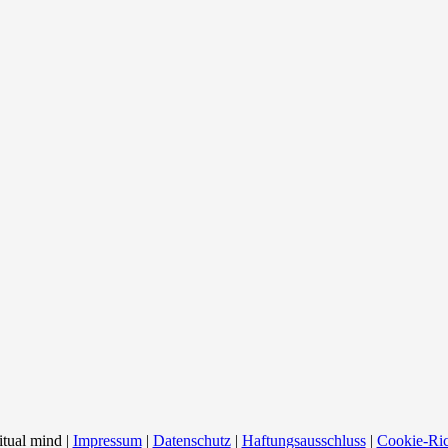
itual mind |
Impressum
|
Datenschutz
|
Haftungsausschluss
|
Cookie-Ric