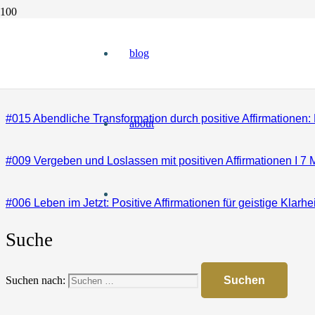
#027 Atemmeditation: Stress und Sorgen loslassen in 5 Minut
blog
#026 Lebenszufriedenheit im Jetzt: Deine Kraft und Fülle spü
#015 Abendliche Transformation durch positive Affirmationen
about
#009 Vergeben und Loslassen mit positiven Affirmationen I 7 
#006 Leben im Jetzt: Positive Affirmationen für geistige Klarhe
Suche
Suchen nach: